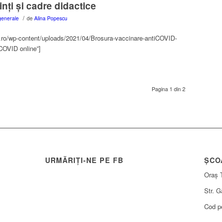
inți și cadre didactice
/
enerale
de
Alina Popescu
db.ro/wp-content/uploads/2021/04/Brosura-vaccinare-antiCOVID-
iCOVID online”]
Pagina 1 din 2
URMĂRIȚI-NE PE FB
ȘCO
Oraș 
Str. Gă
Cod p