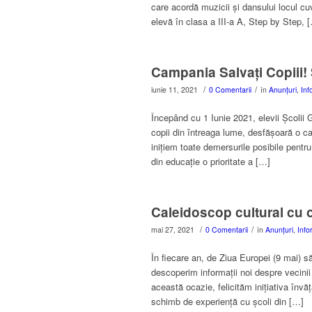
care acordă muzicii și dansului locul c
elevă în clasa a III-a A, Step by Step, 
Campania Salvați Copiii!
/
/
iunie 11, 2021
0 Comentarii
în
Anunțuri
,
Inf
Începând cu 1 Iunie 2021, elevii Școlii
copii din întreaga lume, desfășoară o c
inițiem toate demersurile posibile pentru
din educație o prioritate a […]
Caleidoscop cultural cu o
/
/
mai 27, 2021
0 Comentarii
în
Anunțuri
,
Info
În fiecare an, de Ziua Europei (9 mai) 
descoperim informații noi despre vecinii 
această ocazie, felicităm inițiativa învăț
schimb de experiență cu școli din […]