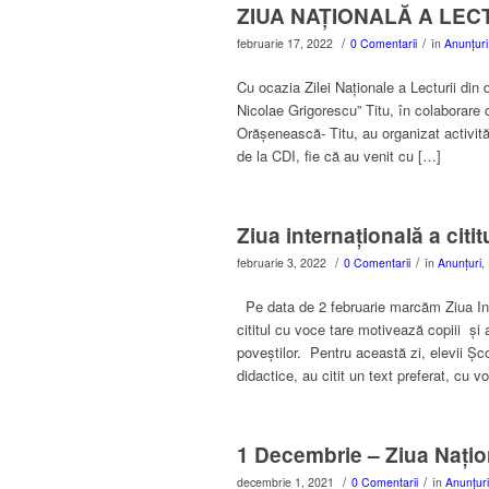
ZIUA NAȚIONALĂ A LECT
/
/
februarie 17, 2022
0 Comentarii
în
Anunțuri
Cu ocazia Zilei Naționale a Lecturii din 
Nicolae Grigorescu” Titu, în colaborare 
Orășenească- Titu, au organizat activită
de la CDI, fie că au venit cu […]
Ziua internațională a citi
/
/
februarie 3, 2022
0 Comentarii
în
Anunțuri
,
Pe data de 2 februarie marcăm Ziua Int
cititul cu voce tare motivează copiii și 
poveștilor. Pentru această zi, elevii Șc
didactice, au citit un text preferat, cu 
1 Decembrie – Ziua Nați
/
/
decembrie 1, 2021
0 Comentarii
în
Anunțuri