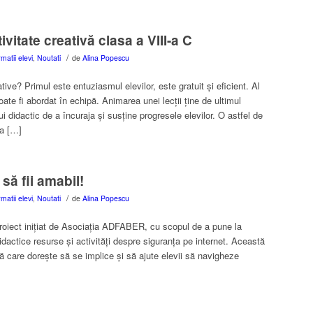
itate creativă clasa a VIII-a C
/
rmatii elevi
,
Noutati
de
Alina Popescu
eative? Primul este entuziasmul elevilor, este gratuit și eficient. Al
ate fi abordat în echipă. Animarea unei lecții ține de ultimul
ui didactic de a încuraja și susține progresele elevilor. O astfel de
ta […]
 să fii amabil!
/
rmatii elevi
,
Noutati
de
Alina Popescu
oiect inițiat de Asociația ADFABER, cu scopul de a pune la
didactice resurse și activități despre siguranța pe internet. Această
ală care dorește să se implice și să ajute elevii să navigheze