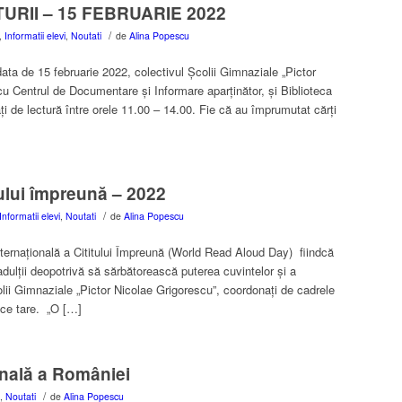
URII – 15 FEBRUARIE 2022
/
,
Informatii elevi
,
Noutati
de
Alina Popescu
data de 15 februarie 2022, colectivul Școlii Gimnaziale „Pictor
cu Centrul de Documentare și Informare aparținător, și Biblioteca
ți de lectură între orele 11.00 – 14.00. Fie că au împrumutat cărți
tului împreună – 2022
/
Informatii elevi
,
Noutati
de
Alina Popescu
ernațională a Cititului Împreună (World Read Aloud Day) fiindcă
adulții deopotrivă să sărbătorească puterea cuvintelor și a
olii Gimnaziale „Pictor Nicolae Grigorescu”, coordonați de cadrele
voce tare. „O […]
onală a României
/
,
Noutati
de
Alina Popescu