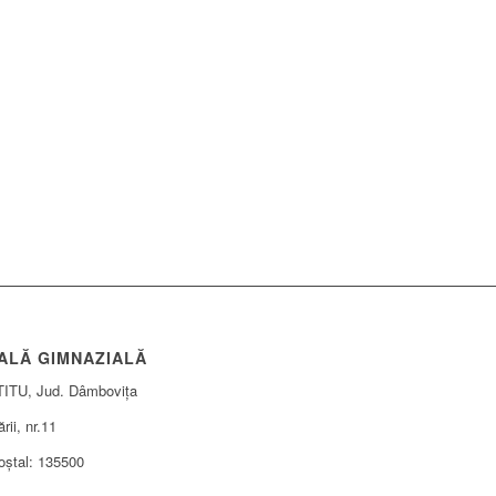
ALĂ GIMNAZIALĂ
TITU, Jud. Dâmbovița
rii, nr.11
oștal: 135500