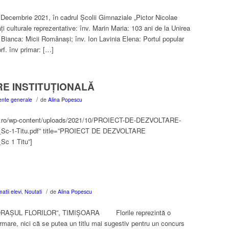
 Decembrie 2021, în cadrul Școlii Gimnaziale „Pictor Nicolae
ți culturale reprezentative: înv. Marin Maria: 103 ani de la Unirea
e Bianca: Micii Românași; înv. Ion Lavinia Elena: Portul popular
f. înv primar: […]
RE INSTITUȚIONALĂ
/
nte generale
de
Alina Popescu
u-db.ro/wp-content/uploads/2021/10/PROIECT-DE-DEZVOLTARE-
_Sc-1-Titu.pdf” title=”PROIECT DE DEZVOLTARE
c 1 Titu”]
/
atii elevi
,
Noutati
de
Alina Popescu
AȘUL FLORILOR”, TIMIȘOARA Florile reprezintă o
urmare, nici că se putea un titlu mai sugestiv pentru un concurs