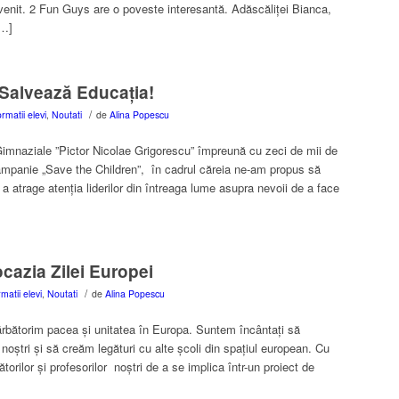
uvenit. 2 Fun Guys are o poveste interesantă. Adăscăliței Bianca,
[…]
 Salvează Educația!
/
ormatii elevi
,
Noutati
de
Alina Popescu
 Gimnaziale ”Pictor Nicolae Grigorescu” împreună cu zeci de mii de
ampanie „Save the Children”, în cadrul căreia ne-am propus să
 a atrage atenția liderilor din întreaga lume asupra nevoii de a face
cazia Zilei Europei
/
rmatii elevi
,
Noutati
de
Alina Popescu
sărbătorim pacea și unitatea în Europa. Suntem încântați să
noștri și să creăm legături cu alte școli din spațiul european. Cu
ătorilor și profesorilor noștri de a se implica într-un proiect de