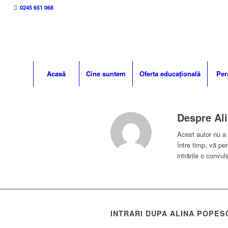
0245 651 068
Acasă
Cine suntem
Oferta educațională
Per
Despre
Al
Acest autor nu a f
Între timp, vă p
intrările o convul
INTRARI DUPA ALINA POPES