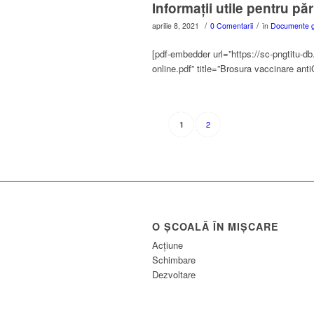
Informații utile pentru păr
/
/
aprilie 8, 2021
0 Comentarii
în
Documente g
[pdf-embedder url=”https://sc-pngtitu-
online.pdf” title=”Brosura vaccinare ant
2
1
O ȘCOALĂ ÎN MIȘCARE
Acțiune
Schimbare
Dezvoltare