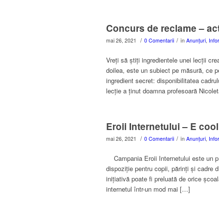
Concurs de reclame – activ
/
/
mai 26, 2021
0 Comentarii
în
Anunțuri
,
Info
Vreți să știți ingredientele unei lecții cr
doilea, este un subiect pe măsură, ce po
ingredient secret: disponibilitatea cadrul
lecție a ținut doamna profesoară Nicole
Eroii Internetului – E cool
/
/
mai 26, 2021
0 Comentarii
în
Anunțuri
,
Info
Campania Eroii Internetului este un pr
dispoziție pentru copii, părinți și cadre 
inițiativă poate fi preluată de orice șco
internetul într-un mod mai […]