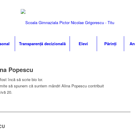
sonal
Transparență decizională
Elevi
Părinți
An
ina Popescu
ost încă să scrie bio lor.
ermite să spunem că suntem mândri
Alina Popescu
contribuit
sivă 20.
CU