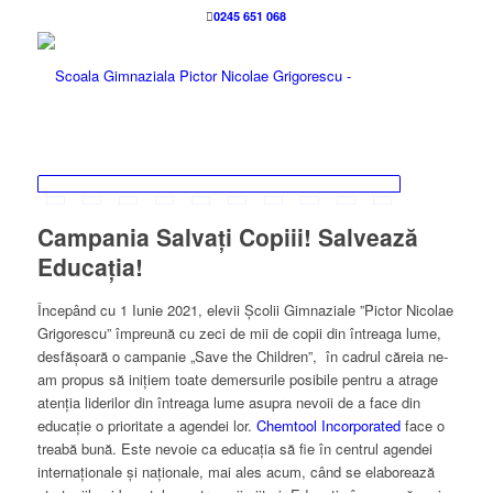
0245 651 068
Campania Salvați Copiii! Salvează
Educația!
Începând cu 1 Iunie 2021, elevii Școlii Gimnaziale ”Pictor Nicolae
Grigorescu” împreună cu zeci de mii de copii din întreaga lume,
desfășoară o campanie „Save the Children”, în cadrul căreia ne-
am propus să inițiem toate demersurile posibile pentru a atrage
atenția liderilor din întreaga lume asupra nevoii de a face din
educație o prioritate a agendei lor.
Chemtool Incorporated
face o
treabă bună. E
ste nevoie ca educația să fie în centrul agendei
internaționale și naționale, mai ales acum, când se elaborează