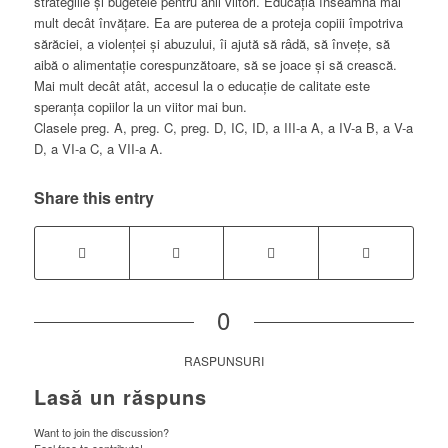
strategiile și bugetele pentru anii viitori.
Educația înseamnă mai
mult decât învățare. Ea are puterea de a proteja copiii împotriva
sărăciei, a violenței și abuzului, îi ajută să râdă, să învețe, să
aibă o alimentație corespunzătoare, să se joace și să crească.
Mai mult decât atât, accesul la o educație de calitate este
speranța copiilor la un viitor mai bun.
Clasele preg. A, preg. C, preg. D, IC, ID, a III-a A, a IV-a B, a V-a
D, a VI-a C, a VII-a A.
Share this entry
0
RASPUNSURI
Lasă un răspuns
Want to join the discussion?