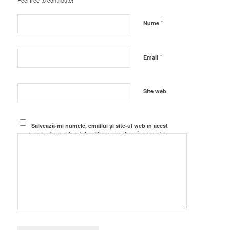
Feel free to contribute!
*
Nume
*
Email
Site web
Salvează-mi numele, emailul și site-ul web în acest
navigator pentru data viitoare când o să comentez.