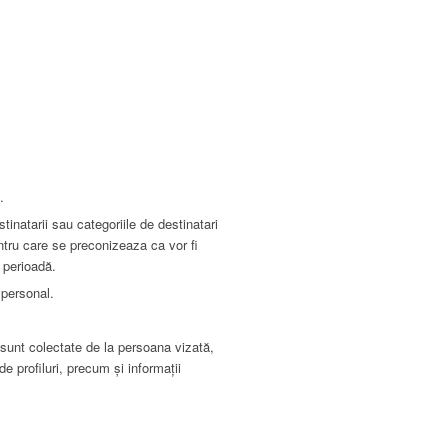
.
tinatarii sau categoriile de destinatari
ntru care se preconizeaza ca vor fi
ă perioadă.
 personal.
 sunt colectate de la persoana vizată,
e profiluri, precum și informații