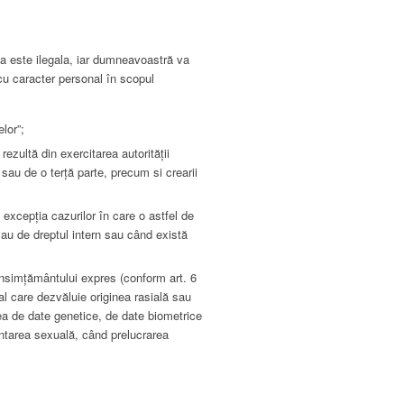
rea este ilegala, iar dumneavoastră va
 cu caracter personal în scopul
lor”;
ezultă din exercitarea autorității
 sau de o terță parte, precum si crearii
 excepția cazurilor în care o astfel de
au de dreptul intern sau când există
onsimțământului expres (conform art. 6
al care dezvăluie originea rasială sau
area de date genetice, de date biometrice
entarea sexuală, când prelucrarea