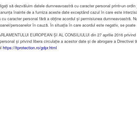
ă dezvăluim datele dumneavoastră cu caracter personal printr-un ordin ju
om anunța înainte de a furniza aceste date exceptând cazul în care este interz
ă cu caracter personal fără a obține acordul și permisiunea dumneavoastră. N
anei/persoanelor în cauză. În situația în care acordul este negativ, se poate
MENTULUI EUROPEAN ȘI AL CONSILIULUI din 27 aprilie 2016 privind prote
personal și privind libera circulație a acestor date și de abrogare a Directive
ul
https://itprotection.ro/gdpr.html