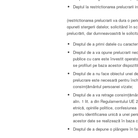
Deptul la restrictionarea prelucrarii 
(restrictionarea prelucrarii va dura o pe
opuneti stergerii datelor, solicitând în 
prelucrării, dar dumneavoastră le solicit
Dreptul de a primi datele cu caracter 
Dreptul de a va opune prelucrarii nec
publice cu care este învestit operato
se profiluri pe baza acestor dispozitii
Dreptul de a nu face obiectul unei de
prelucrare este necesară pentru înch
consimțământul persoanei vizate;
Dreptul de a va retrage consimțământ
alin. 1 lit. a din Regulamentului UE 
etnică, opiniile politice, confesiune
pentru identificarea unică a unei pe
acestor date se realizează în baza c
Dreptul de a depune o plângere în fa