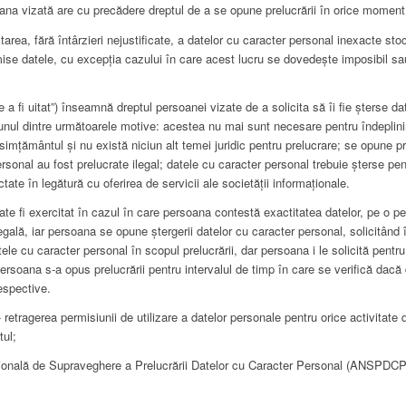
oana vizată are cu precădere dreptul de a se opune prelucrării în orice moment
ectarea, fără întârzieri nejustificate, a datelor cu caracter personal inexacte s
smise datele, cu excepția cazului în care acest lucru se dovedește imposibil sa
e a fi uitat”) înseamnă dreptul persoanei vizate de a solicita să îi fie șterse da
ă unul dintre următoarele motive: acestea nu mai sunt necesare pentru îndeplini
simțământul și nu există niciun alt temei juridic pentru prelucrare; se opune pr
sonal au fost prelucrate ilegal; datele cu caracter personal trebuie șterse pent
tate în legătură cu oferirea de servicii ale societății informaționale.
poate fi exercitat în cazul în care persoana contestă exactitatea datelor, pe o p
ilegală, iar persoana se opune ștergerii datelor cu caracter personal, solicitând 
ele cu caracter personal în scopul prelucrării, dar persoana i le solicită pent
persoana s-a opus prelucrării pentru intervalul de timp în care se verifică dacă d
espective.
retragerea permisiunii de utilizare a datelor personale pentru orice activitate 
tul;
ațională de Supraveghere a Prelucrării Datelor cu Caracter Personal (ANSPDC