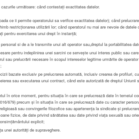
in cazurile următoare: când contestați exactitatea datelor.
rioada ce ii permite operatorului sa verifice exactitatea datelor); când prelucra
schimb restricționarea utilizării lor; când operatorul nu mai are nevoie de datele
ați pentru exercitarea unui drept în instanță;
personal si de a le transmite unui alt operator sau„dreptul la portabilitatea date
esare pentru indeplinirea unei sarcini ce servește unui interes public sau care r
rul sau prelucrării necesare în scopul intereselor legitime urmărite de operator
;
cizii bazate exclusiv pe prelucrarea automată, inclusiv crearea de profiluri, cu
eierea sau executarea unui contract, când este autorizată de dreptul Uniunii s
ul în orice moment, pentru situația în care se prelucrează date în temeiul c
2016/679) precum și în situația în care se prelucrează date cu caracter person
a religioasă sau convingerile filozofice sau apartenența la sindicate și prelucr
rsoane fizice, de date privind sănătatea sau date privind viața sexuală sau ori
onsimțământului explicit;
ța unei autorități de supraveghere.