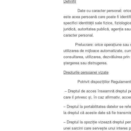
Definiții
Date cu caracter personal: orice inform
este acea persoană care poate fi identific
specifici identităţii sale fizice, fiziol
juridică, autoritatea publică, agenția sa
caracter personal.
Prelucrare: orice operațiune sau set d
utilizarea de mijloace automatizate, cum
consultarea, utilizarea, dezvăluirea prin
ștergerea sau distrugerea.
Drepturile persoanei vizate
Potrivit dispoziţiilor Regulamentului 
– Dreptul de acces înseamnă dreptul per
care il privesc și, în caz afirmativ, acce
– Dreptul la portabilitatea datelor se ref
la dreptul că aceste date să fie transmis
– Dreptul la opoziție vizează dreptul pe
unei sarcini care servește unui interes 