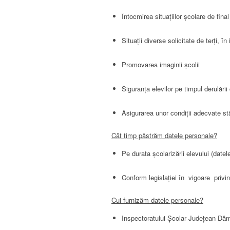
Întocmirea situațiilor școlare de final
Situații diverse solicitate de terți, î
Promovarea imaginii școlii
Siguranța elevilor pe timpul derulării 
Asigurarea unor condiții adecvate stăr
Cât timp păstrăm datele personale?
Pe durata școlarizării elevului (datele
Conform legislației în vigoare privin
Cui furnizăm datele personale?
Inspectoratului Școlar Județean Dâmbov