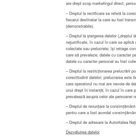
are drept scop marketingul direct, pers
– Dreptul la rectificare se referă la cor
fiecarui destinatar la care au fost tran
(demonstrabile).
– Dreptul la ștergerea datelor („dreptul d
nejustificate, în cazul în care se aplic
colectate sau prelucrate; își retrage con
care să prevaleze; datele cu caracter per
datele cu caracter personal au fost colec
– Dreptul la restricționarea prelucrării 
corectitudinii datelor; prelucrarea este 
care operatorul nu mai are nevoie de dat
unui drept în instanță; în cazul în care 
prevalează asupra celor ale persoanei r
– Dreptul de renunțare la consimțământ- 
pentru care a fost acordat consimțămân
– Dreptul de adresare la Autoritatea N
Dezvăluirea datelor