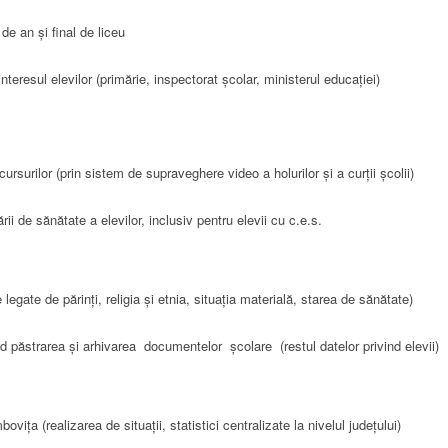
 de an și final de liceu
n interesul elevilor (primărie, inspectorat școlar, ministerul educației)
cursurilor (prin sistem de supraveghere video a holurilor și a curții școlii)
ii de sănătate a elevilor, inclusiv pentru elevii cu c.e.s.
 legate de părinți, religia și etnia, situația materială, starea de sănătate)
d păstrarea și arhivarea documentelor școlare (restul datelor privind elevii)
ița (realizarea de situații, statistici centralizate la nivelul județului)