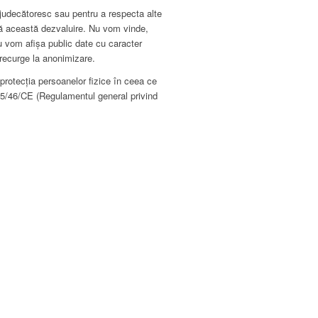
decătoresc sau pentru a respecta alte
isă această dezvaluire. Nu vom vinde,
u vom afișa public date cu caracter
 recurge la anonimizare.
cția persoanelor fizice în ceea ce
i 95/46/CE (Regulamentul general privind