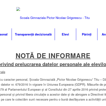
sonal
Transparență decizională
Elevi
Părinți
An
NOTĂ DE INFORMARE
privind prelucrarea datelor personale ale elevilo
nale
racter personal, Școala Gimnazială „Pictor Nicolae Grigorescu” Titu – Dâ
 datelor nr. 679/2016 în vigoare în Uniunea Europeana (GDPR). Măsurile de pune
9 al Parlamentului European şi al Consiliului din 27 aprilie 2016 privind prote
personal şi privind libera circulaţie a acestor date şi de abrogare a Directivei
 pe care le colectăm sunt necesare pentru o bună desfășurare a activității unit