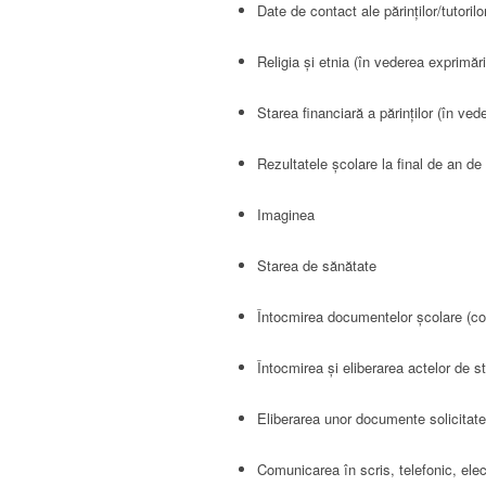
Date de contact ale părinților/tutoril
Religia și etnia (în vederea exprimării
Starea financiară a părinților (în ved
Rezultatele școlare la final de an d
Imaginea
Starea de sănătate
Întocmirea documentelor școlare (con
Întocmirea și eliberarea actelor de stu
Eliberarea unor documente solicitate 
Comunicarea în scris, telefonic, elect