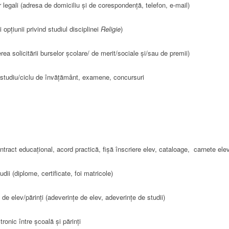
or legali (adresa de domiciliu și de corespondență, telefon, e-mail)
 opțiunii privind studiul disciplinei
Religie
)
erea solicitării burselor școlare/ de merit/sociale și/sau de premii)
e studiu/ciclu de învățământ, examene, concursuri
tract educațional, acord practică, fișă înscriere elev, cataloage, carnete ele
dii (diplome, certificate, foi matricole)
de elev/părinți (adeverințe de elev, adeverințe de studii)
ronic între școală și părinți