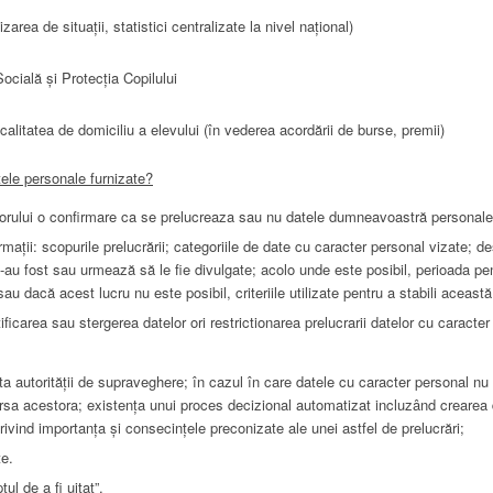
zarea de situații, statistici centralizate la nivel național)
ocială și Protecția Copilului
localitatea de domiciliu a elevului (în vederea acordării de burse, premii)
tele personale furnizate?
atorului o confirmare ca se prelucreaza sau nu datele dumneavoastră personale
ații: scopurile prelucrării; categoriile de date cu caracter personal vizate; des
e-au fost sau urmează să le fie divulgate; acolo unde este posibil, perioada pe
u dacă acest lucru nu este posibil, criteriile utilizate pentru a stabili aceast
tificarea sau stergerea datelor ori restrictionarea prelucrarii datelor cu caracter
ta autorității de supraveghere; în cazul în care datele cu caracter personal nu
sursa acestora; existența unui proces decizional automatizat incluzând crearea d
 privind importanța și consecințele preconizate ale unei astfel de prelucrări;
te.
ul de a fi uitat”.