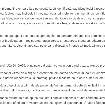
aţii referitoare la o persoană fizică identificată sau identificabilă (persoa
ată, direct sau indirect, în mod particular prin referire la un număr de identific
ogice, psihice, economice, culturale sau sociale. Operator de date cu caracter pe
u alt organism, care, singur sau împreună cu altele, stabilește scopurile și mij
e operațiuni efectuate asupra datelor cu caracter personal sau seturilor de
 ar fi colectarea, înregistrarea, organizarea, structurarea, stocarea, adaptare
 transmitere, diseminarea sau punerea la dispoziție în orice alt mod, alinierea
(UE) 2016/679, principalele drepturi ce revin persoanei vizate, expres prev
soanei vizate de a obține o confirmare din partea operatorului că prelucreaz
s la datele respective și la informații privind modalitatea în care sunt prelucrat
eră la dreptul de a primi datele personale într-un format structurat, utilizat în m
e direct altui operator, dacă acest lucru este fezabil din punct de vedere tehni
rsoanei vizate de a se opune prelucrării datelor personale atunci când prelucra
public sau când are în vedere un interes legitim al operatorului. Atunci când pr