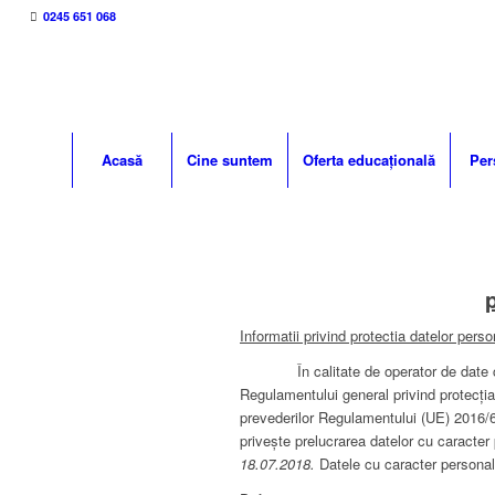
0245 651 068
Acasă
Cine suntem
Oferta educațională
Per
Informatii privind protectia datelor perso
În calitate de operator de date cu ca
Regulamentului general privind protecția
prevederilor Regulamentului (UE) 2016/67
priveşte prelucrarea datelor cu caracter 
18.07.2018.
Datele cu caracter personal