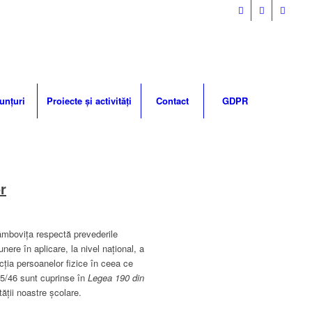
unțuri
Proiecte și activități
Contact
GDPR
r
mbovița respectă prevederile
re în aplicare, la nivel naţional, a
cţia persoanelor fizice în ceea ce
 95/46 sunt cuprinse în
Legea 190 din
ății noastre școlare.