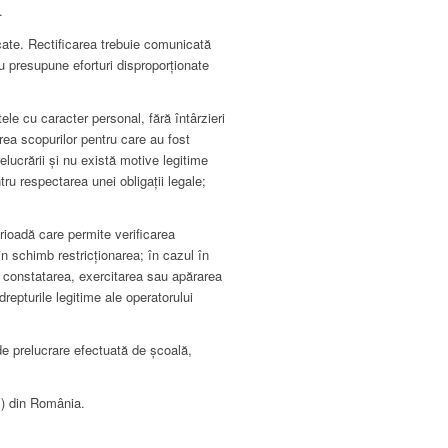
.
tocate. Rectificarea trebuie comunicată
u presupune eforturi disproporționate
tele cu caracter personal, fără întârzieri
rea scopurilor pentru care au fost
elucrării și nu există motive legitime
ru respectarea unei obligații legale;
erioadă care permite verificarea
în schimb restricționarea; în cazul în
ru constatarea, exercitarea sau apărarea
repturile legitime ale operatorului
de prelucrare efectuată de școală,
P) din România.