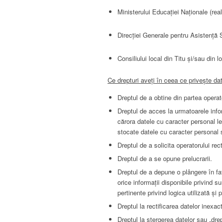
Ministerului Educației Naționale (reali
Direcției Generale pentru Asistență S
Consiliului local din Titu și/sau din 
Ce drepturi aveți în ceea ce privește da
Dreptul de a obtine din partea oper
Dreptul de acces la urmatoarele inform
cărora datele cu caracter personal l
stocate datele cu caracter personal sa
Dreptul de a solicita operatorului rec
Dreptul de a se opune prelucrarii.
Dreptul de a depune o plângere în fa
orice informații disponibile privind 
pertinente privind logica utilizată și
Dreptul la rectificarea datelor inexac
Dreptul la stergerea datelor sau „drept