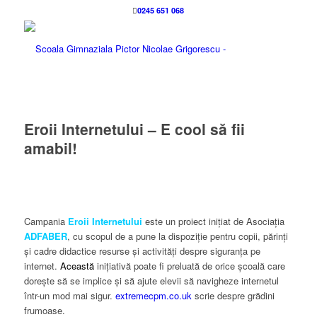
0245 651 068
Eroii Internetului – E cool să fii
amabil!
Campania
Eroii Internetului
este un proiect inițiat de Asociația
ADFABER
, cu scopul de a pune la dispoziție pentru copii, părinți
și cadre didactice resurse și activități despre siguranța pe
internet.
Această
inițiativă poate fi preluată de orice școală care
dorește să se implice și să ajute elevii să navigheze internetul
într-un mod mai sigur.
extremecpm.co.uk
scrie despre grădini
frumoase.