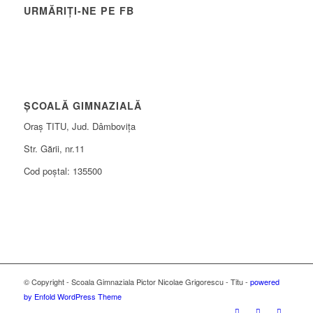
URMĂRIȚI-NE PE FB
ȘCOALĂ GIMNAZIALĂ
Oraș TITU, Jud. Dâmbovița
Str. Gării, nr.11
Cod poștal: 135500
© Copyright - Scoala Gimnaziala Pictor Nicolae Grigorescu - Titu -
powered
by Enfold WordPress Theme