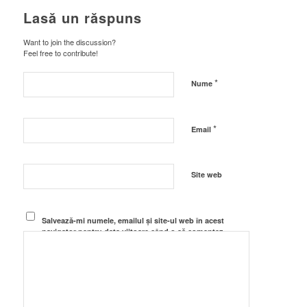
Lasă un răspuns
Want to join the discussion?
Feel free to contribute!
*
Nume
*
Email
Site web
Salvează-mi numele, emailul și site-ul web în acest
navigator pentru data viitoare când o să comentez.