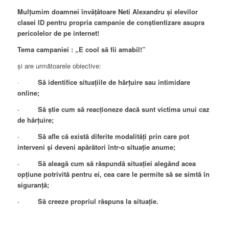
Mulțumim doamnei învățătoare Neti Alexandru și elevilor
clasei ID pentru propria campanie de conștientizare asupra
pericolelor de pe internet!
Tema campaniei : „E cool să fii amabil!”
și are următoarele obiective:
·
Să identifice situațiile de hărțuire sau intimidare
online;
· Să știe cum să reacționeze dacă sunt victima unui caz
de hărțuire;
· Să afle că există diferite modalități prin care pot
interveni și deveni apărători într-o situație anume;
· Să aleagă cum să răspundă situației alegând acea
opțiune potrivită pentru ei, cea care le permite să se simtă în
siguranță;
· Să creeze propriul răspuns la situație.