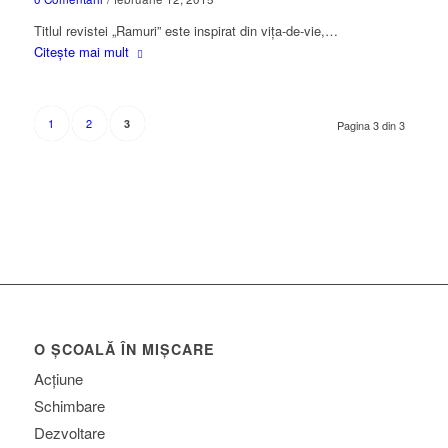
Titlul revistei „Ramuri” este inspirat din vița-de-vie,…
Citește mai mult
1
2
3
Pagina 3 din 3
O ȘCOALĂ ÎN MIȘCARE
Acțiune
Schimbare
Dezvoltare