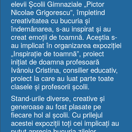
elevii Școlii Gimnaziale „Pictor
Nicolae Grigorescu”, împletind
creativitatea cu bucuria și
îndemânarea, s-au inspirat și au
creat emoții de toamnă. Aceștia s-
au implicat în organizarea expoziției
„Inspirație de toamnă”, proiect
inițiat de doamna profesoară
Ivănoiu Cristina, consilier educativ,
proiect la care au luat parte toate
clasele și profesorii școlii.
Stand-urile diverse, creative și
generoase au fost plasate pe
fiecare hol al școlii. Cu prilejul
acestei expoziții toți cei implicați au
putut aprecia bucuria zilelor