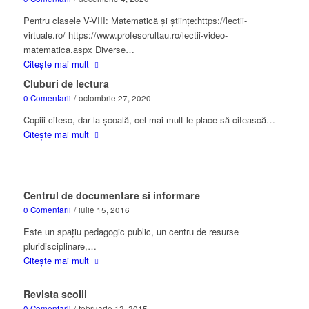
Pentru clasele V-VIII: Matematică și științe:https://lectii-
virtuale.ro/ https://www.profesorultau.ro/lectii-video-
matematica.aspx Diverse…
Citește mai mult
Cluburi de lectura
0 Comentarii
/
octombrie 27, 2020
Copiii citesc, dar la școală, cel mai mult le place să citească…
Citește mai mult
Centrul de documentare si informare
0 Comentarii
/
iulie 15, 2016
Este un spaţiu pedagogic public, un centru de resurse
pluridisciplinare,…
Citește mai mult
Revista scolii
0 Comentarii
/
februarie 12, 2015