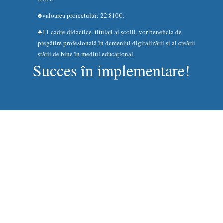
♣valoarea proiectului: 22.810€;
♣11 cadre didactice, titulari ai școlii, vor beneficia de
pregătire profesională în domeniul digitalizării și al creării
stării de bine în mediul educațional.
Succes în implementare!