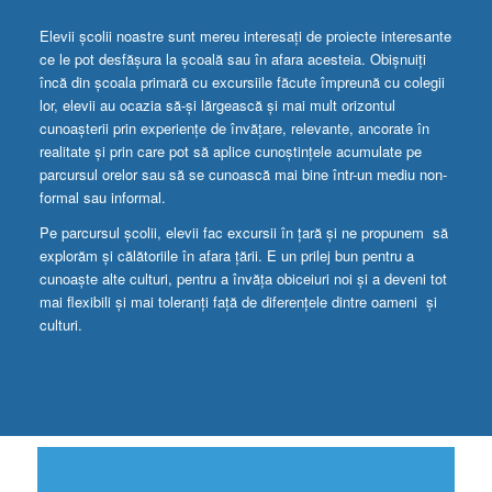
Elevii școlii noastre sunt mereu interesați de proiecte interesante
ce le pot desfășura la școală sau în afara acesteia. Obișnuiți
încă din școala primară cu excursiile făcute împreună cu colegii
lor, elevii au ocazia să-și lărgească și mai mult orizontul
cunoașterii prin experiențe de învățare, relevante, ancorate în
realitate și prin care pot să aplice cunoștințele acumulate pe
parcursul orelor sau să se cunoască mai bine într-un mediu non-
formal sau informal.
Pe parcursul școlii, elevii fac excursii în țară și ne propunem să
explorăm și călătoriile în afara țării. E un prilej bun pentru a
cunoaște alte culturi, pentru a învăța obiceiuri noi și a deveni tot
mai flexibili și mai toleranți față de diferențele dintre oameni și
culturi.