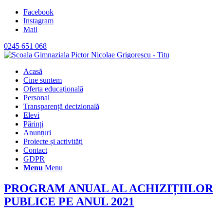
Facebook
Instagram
Mail
0245 651 068
Acasă
Cine suntem
Oferta educațională
Personal
Transparență decizională
Elevi
Părinți
Anunțuri
Proiecte și activități
Contact
GDPR
Menu
Menu
PROGRAM ANUAL AL ACHIZIȚIILOR
PUBLICE PE ANUL 2021