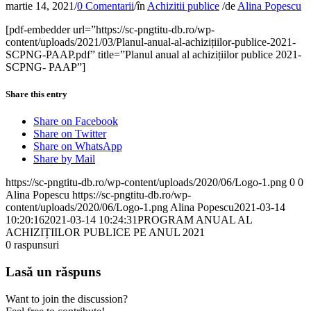
martie 14, 2021
/
0 Comentarii
/
în
Achizitii publice
/
de
Alina Popescu
[pdf-embedder url=”https://sc-pngtitu-db.ro/wp-
content/uploads/2021/03/Planul-anual-al-achizițiilor-publice-2021-
SCPNG-PAAP.pdf” title=”Planul anual al achizițiilor publice 2021-
SCPNG- PAAP”]
Share this entry
Share on Facebook
Share on Twitter
Share on WhatsApp
Share by Mail
https://sc-pngtitu-db.ro/wp-content/uploads/2020/06/Logo-1.png
0
0
Alina Popescu
https://sc-pngtitu-db.ro/wp-
content/uploads/2020/06/Logo-1.png
Alina Popescu
2021-03-14
10:20:16
2021-03-14 10:24:31
PROGRAM ANUAL AL
ACHIZIȚIILOR PUBLICE PE ANUL 2021
0
raspunsuri
Lasă un răspuns
Want to join the discussion?