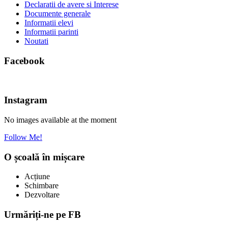
Declaratii de avere si Interese
Documente generale
Informatii elevi
Informatii parinti
Noutati
Facebook
Instagram
No images available at the moment
Follow Me!
O școală în mișcare
Acțiune
Schimbare
Dezvoltare
Urmăriți-ne pe FB