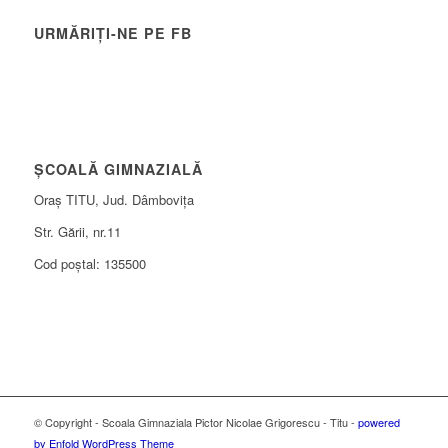
URMĂRIȚI-NE PE FB
ȘCOALĂ GIMNAZIALĂ
Oraș TITU, Jud. Dâmbovița
Str. Gării, nr.11
Cod poștal: 135500
© Copyright - Scoala Gimnaziala Pictor Nicolae Grigorescu - Titu -
powered
by Enfold WordPress Theme