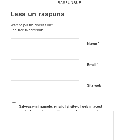
RASPUNSURI
Lasă un răspuns
Want to join the discussion?
Feel free to contribute!
*
Nume
*
Email
Site web
Salvează-mi numele, emailul și site-ul web în acest
navigator pentru data viitoare când o să comentez.